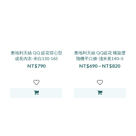
奧地利天絲 QQ 緹花背心型
奧地利天絲 QQ緹花 螺旋槳
成長內衣-米白130-165
飛機平口褲-淺米黃140~S
NT$790
NT$690 ~ NT$820