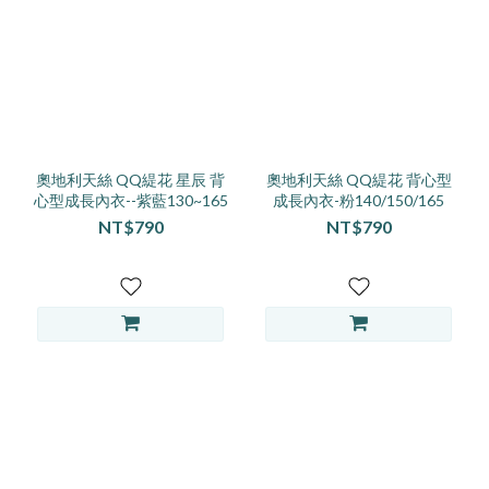
150
(45)
130
(35)
S
(25)
奧地利天絲 QQ緹花 星辰 背
奧地利天絲 QQ緹花 背心型
心型成長內衣--紫藍130~165
成長內衣-粉140/150/165
165
NT$790
NT$790
(20)
160
(18)
120
(17)
110
(11)
100
(8)