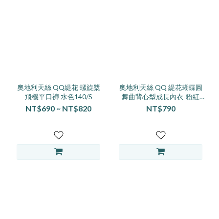
奧地利天絲 QQ緹花 螺旋槳
奧地利天絲 QQ 緹花蝴蝶圓
飛機平口褲 水色140/S
舞曲背心型成長內衣-粉紅
160~165
NT$690 ~ NT$820
NT$790