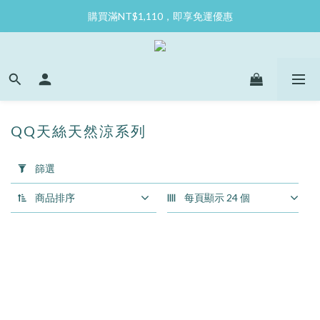
購買滿NT$1,110，即享免運優惠
QQ天絲天然涼系列
套
用
篩選
篩
選
商品排序
每頁顯示 24 個
(0/20)
尺
寸
140
(50)