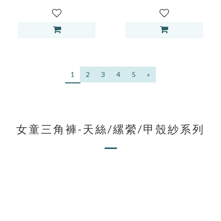
1
2
3
4
5
»
女童三角褲-天絲/縲縈/甲殼紗系列