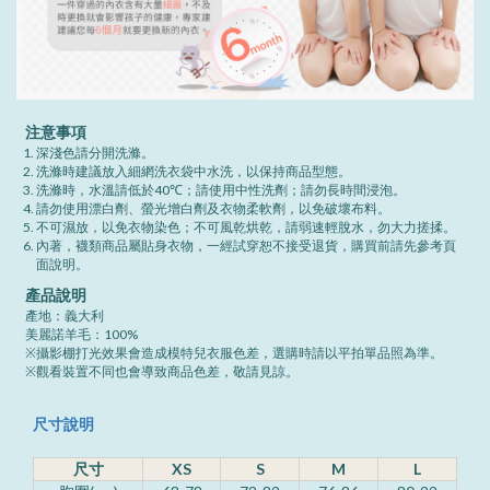
注意事項
深淺色請分開洗滌。
洗滌時建議放入細網洗衣袋中水洗，以保持商品型態。
洗滌時，水溫請低於40℃；請使用中性洗劑；請勿長時間浸泡。
請勿使用漂白劑、螢光增白劑及衣物柔軟劑，以免破壞布料。
不可濕放，以免衣物染色；不可風乾烘乾，請弱速輕脫水，勿大力搓揉。
內著，襪類商品屬貼身衣物，一經試穿恕不接受退貨，購買前請先參考頁
面說明。
產品說明
產地：義大利
美麗諾羊毛：100%
※攝影棚打光效果會造成模特兒衣服色差，選購時請以平拍單品照為準。
※觀看裝置不同也會導致商品色差，敬請見諒。
尺寸說明
尺寸
XS
S
M
L