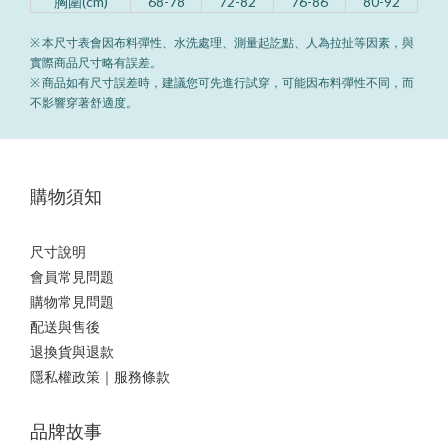
胸圍(cm)
68-78
72-82
76-86
80-92
※ 本尺寸表會因布料彈性、水洗處理、測量起訖點、人為拉扯等因素，與
實際商品尺寸略有誤差。
※ 商品如有尺寸誤差時，建議您可先進行試穿，可能因布料彈性不同，而
不影響穿著舒適度。
購物須知
尺寸說明
會員常見問題
購物常見問題
配送與售後
退換貨與退款
隱私權政策｜服務條款
品牌故事