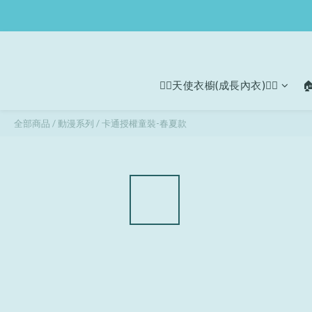
🧚‍♀天使衣櫥(成長內衣)🧚‍♀

全部商品
/
動漫系列
/
卡通授權童裝-春夏款