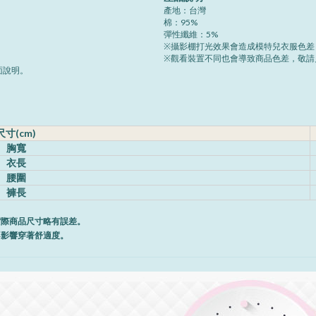
產地：台灣
棉：95%
彈性纖維：5%
※攝影棚打光效果會造成模特兒衣服色差
※觀看裝置不同也會導致商品色差，敬請
面說明。
尺寸(cm)
胸寬
衣長
腰圍
褲長
實際商品尺寸略有誤差。
不影響穿著舒適度。