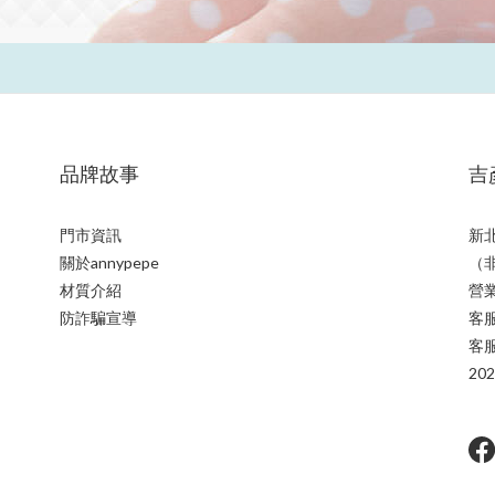
品牌故事
吉彥
門市資訊
新
關於annypepe
（
材質介紹
營業
防詐騙宣導
客服
客服
20