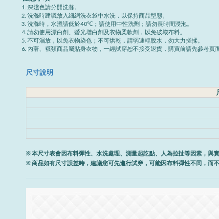
深淺色請分開洗滌。
洗滌時建議放入細網洗衣袋中水洗，以保持商品型態。
洗滌時，水溫請低於40℃；請使用中性洗劑；請勿長時間浸泡。
請勿使用漂白劑、螢光增白劑及衣物柔軟劑，以免破壞布料。
不可濕放，以免衣物染色；不可烘乾，請弱速輕脫水，勿大力搓揉。
內著、襪類商品屬貼身衣物，一經試穿恕不接受退貨，購買前請先參考頁
尺寸說明
※ 本尺寸表會因布料彈性、水洗處理、測量起訖點、人為拉扯等因素，與
※ 商品如有尺寸誤差時，建議您可先進行試穿，可能因布料彈性不同，而