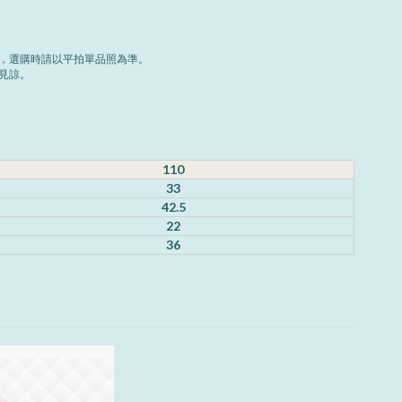
，選購時請以平拍單品照為準。
見諒。
110
33
42.5
22
36