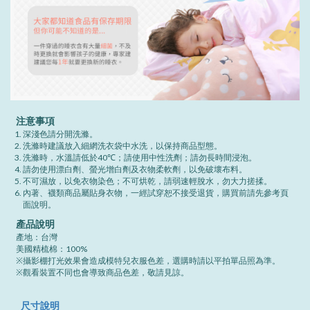
注意事項
深淺色請分開洗滌。
洗滌時建議放入細網洗衣袋中水洗，以保持商品型態。
洗滌時，水溫請低於40℃；請使用中性洗劑；請勿長時間浸泡。
請勿使用漂白劑、螢光增白劑及衣物柔軟劑，以免破壞布料。
不可濕放，以免衣物染色；不可烘乾，請弱速輕脫水，勿大力搓揉。
內著、襪類商品屬貼身衣物，一經試穿恕不接受退貨，購買前請先參考頁
面說明。
產品說明
產地：台灣
美國精梳棉：100%
※攝影棚打光效果會造成模特兒衣服色差，選購時請以平拍單品照為準。
※觀看裝置不同也會導致商品色差，敬請見諒。
尺寸說明