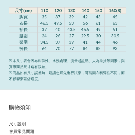
尺寸(cm)
110
120
130
140
150
160(S)
胸寬
35
37
39
42
43
45
衣長
46.5
49.5
53
56
61
63
袖長
37
40
43.5
46.5
49
51
腰圍
24
26
27
29.5
30
30.5
臀圍
34.5
37
39
41
44
46
褲長
64
70
77
84
88
93
※ 本尺寸表會因布料彈性、水洗處理、測量起訖點、人為拉扯等因素，與
實際商品尺寸略有誤差。
※ 商品如有尺寸誤差時，建議您可先進行試穿，可能因布料彈性不同，而
不影響穿著舒適度。
購物須知
尺寸說明
會員常見問題