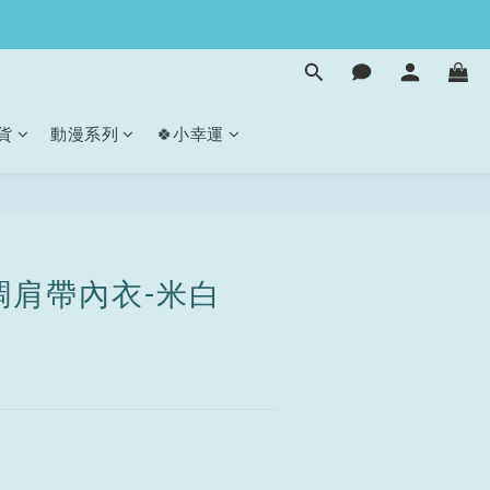
貨
動漫系列
🍀小幸運
立即購買
調肩帶內衣-米白