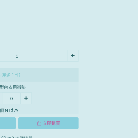
品
(最多 1 件)
型內衣用襯墊
價 NT$79
立即購買