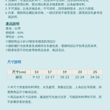
洗滌時，水溫請低於40℃；請使用中性洗劑；請勿長時間浸泡。
請勿使用漂白劑、螢光增白劑及衣物柔軟劑，以免破壞布料。
不可濕放，以免衣物染色；不可烘乾，請弱速輕脫水，勿大力搓揉。
內著、襪類商品屬貼身衣物，一經試穿恕不接受退貨，購買前請先參考頁
面說明。
產品說明
產地：台灣
精梳棉：80%
彈性紗：20%
※襪類商品小於19號皆有襪底防滑設計
※攝影棚打光效果會造成模特兒衣服色差，選購時請以平拍單品照為準。
※觀看裝置不同也會導致商品色差，敬請見諒。
尺寸說明
尺寸(cm)
13
17
19
23
25
腳長
9-13
13-17
18-22
22-24
24-26
※ 本尺寸表會因布料彈性、水洗處理、測量起訖點、人為拉扯等因素，與
實際商品尺寸略有誤差。
※ 商品如有尺寸誤差時，建議您可先進行試穿，可能因布料彈性不同，而
不影響穿著舒適度。