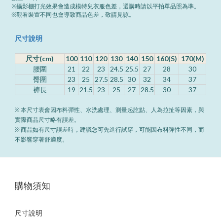
※攝影棚打光效果會造成模特兒衣服色差，選購時請以平拍單品照為準。
※觀看裝置不同也會導致商品色差，敬請見諒。
尺寸說明
尺寸(cm)
100
110
120
130
140
150
160(S)
170(M)
腰圍
21
22
23
24.5
25.5
27
28
30
臀圍
23
25
27.5
28.5
30
32
34
37
褲長
19
21.5
23
25
27
28.5
30
37
※ 本尺寸表會因布料彈性、水洗處理、測量起訖點、人為拉扯等因素，與
實際商品尺寸略有誤差。
※ 商品如有尺寸誤差時，建議您可先進行試穿，可能因布料彈性不同，而
不影響穿著舒適度。
購物須知
尺寸說明