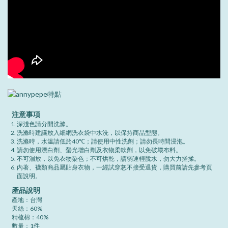
注意事項
深淺色請分開洗滌。
洗滌時建議放入細網洗衣袋中水洗，以保持商品型態。
洗滌時，水溫請低於40℃；請使用中性洗劑；請勿長時間浸泡。
請勿使用漂白劑、螢光增白劑及衣物柔軟劑，以免破壞布料。
不可濕放，以免衣物染色；不可烘乾，請弱速輕脫水，勿大力搓揉。
內著、襪類商品屬貼身衣物，一經試穿恕不接受退貨，購買前請先參考頁
面說明。
產品說明
產地：台灣
天絲：60%
精梳棉：40%
數量：1件