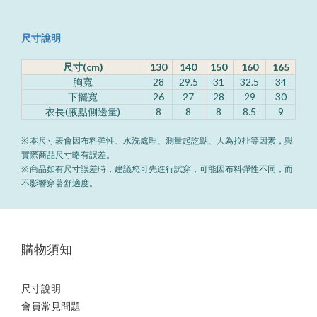
尺寸說明
尺寸(cm)
130
140
150
160
165
胸寬
28
29.5
31
32.5
34
下擺寬
26
27
28
29
30
衣長(腋點側邊量)
8
8
8
8.5
9
※ 本尺寸表會因布料彈性、水洗處理、測量起訖點、人為拉扯等因素，與
實際商品尺寸略有誤差。
※ 商品如有尺寸誤差時，建議您可先進行試穿，可能因布料彈性不同，而
不影響穿著舒適度。
購物須知
尺寸說明
會員常見問題