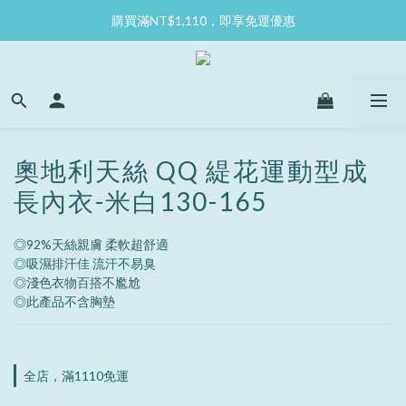
購買滿NT$1,110，即享免運優惠
奧地利天絲 QQ 緹花運動型成
長內衣-米白130-165
◎92%天絲親膚 柔軟超舒適
◎吸濕排汗佳 流汗不易臭
◎淺色衣物百搭不尷尬
◎此產品不含胸墊
全店，滿1110免運