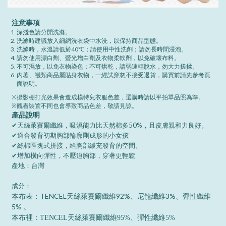
注意事項
深淺色請分開洗滌。
洗滌時建議放入細網洗衣袋中水洗，以保持商品型態。
洗滌時，水溫請低於40℃；請使用中性洗劑；請勿長時間浸泡。
請勿使用漂白劑、螢光增白劑及衣物柔軟劑，以免破壞布料。
不可濕放，以免衣物染色；不可烘乾，請弱速輕脫水，勿大力搓揉。
內著、襪類商品屬貼身衣物，一經試穿恕不接受退貨，購買前請先參考頁
面說明。
※攝影棚打光效果會造成模特兒衣服色差，選購時請以平拍單品照為準。
※觀看裝置不同也會導致商品色差，敬請見諒。
產品說明
✔天絲萊賽爾纖維，吸濕能力比天然棉多50%，且皮膚親和力良好。
✔適合發育初期胸部輪廓剛成形的小女孩
✔絲棉區塊式拼接，給胸部緩充發育的空間。
✔增加橫向彈性，不壓迫胸部，穿著更輕鬆
產地：台灣
成分：
：
TENCEL
92%
3%
本布表
天絲萊賽爾纖維
、尼龍纖維
、彈性纖維
5%
。
本布裡：TENCEL天絲萊賽爾纖維95%、彈性纖維5%