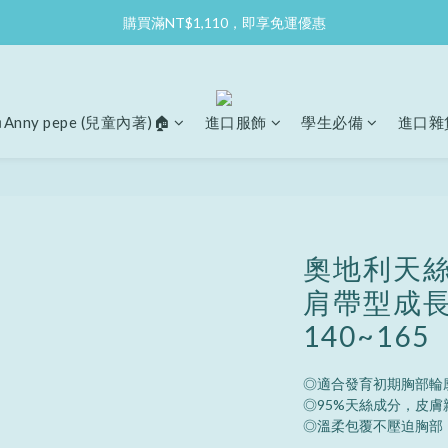
購買滿NT$1,110，即享免運優惠
Anny pepe (兒童內著)🏠
進口服飾
學生必備
進口雜
奧地利天絲
肩帶型成長
140~165
◎適合發育初期胸部輪
◎95%天絲成分，皮膚
◎溫柔包覆不壓迫胸部