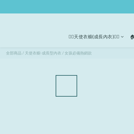
🧚‍♀天使衣櫥(成長內衣)🧚‍♀

全部商品
/
天使衣櫥-成長型內衣
/
女孩必備熱銷款