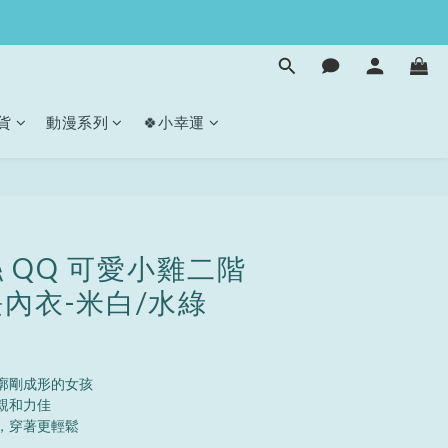
貨
動漫系列
🍀小幸運
立即購買
 QQ 可愛小雞二階
內衣-米白/水綠
廓剛成形的女孩
親和力佳
，穿著更輕鬆