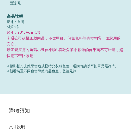
面說明。
產品說明
產地：台灣
材質: 棉
28*54cm±5%
尺寸：
卡通公司授權正版商品，不含甲醛、偶氮色料等有毒物質，讓您用的
安心。
最可愛療癒的角落小夥伴來囉! 喜歡角落小夥伴的你千萬不可錯過，趕
快把它帶回家吧!
※攝影棚打光效果會造成模特兒衣服色差，選購時請以平拍單品照為準。
※觀看裝置不同也會導致商品色差，敬請見諒。
購物須知
尺寸說明