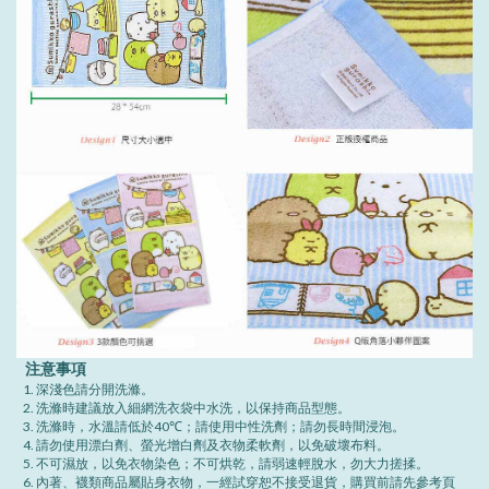
注意事項
深淺色請分開洗滌。
洗滌時建議放入細網洗衣袋中水洗，以保持商品型態。
洗滌時，水溫請低於40℃；請使用中性洗劑；請勿長時間浸泡。
請勿使用漂白劑、螢光增白劑及衣物柔軟劑，以免破壞布料。
不可濕放，以免衣物染色；不可烘乾，請弱速輕脫水，勿大力搓揉。
內著、襪類商品屬貼身衣物，一經試穿恕不接受退貨，購買前請先參考頁