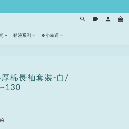
貨
動漫系列
🍀小幸運
立即購買
厚棉長袖套裝-白/
~130
80