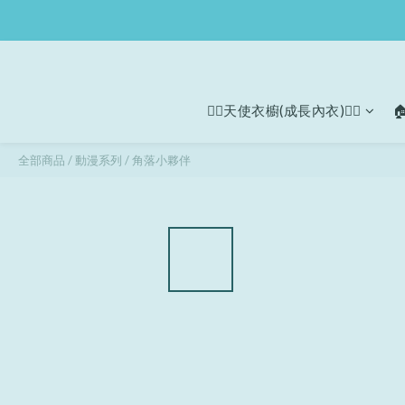
🧚‍♀天使衣櫥(成長內衣)🧚‍♀

全部商品
/
動漫系列
/
角落小夥伴