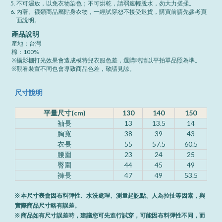
不可濕放，以免衣物染色；不可烘乾，請弱速輕脫水，勿大力搓揉。
內著、襪類商品屬貼身衣物，一經試穿恕不接受退貨，購買前請先參考頁
面說明。
產品說明
產地：台灣
棉：100%
※攝影棚打光效果會造成模特兒衣服色差，選購時請以平拍單品照為準。
※觀看裝置不同也會導致商品色差，敬請見諒。
尺寸說明
平量尺寸(cm)
130
140
150
袖長
13
13.5
14
胸寬
38
39
43
衣長
55
57.5
60.5
腰圍
23
24
25
臀圍
44
45
49
褲長
47
49
53.5
※ 本尺寸表會因布料彈性、水洗處理、測量起訖點、人為拉扯等因素，與
實際商品尺寸略有誤差。
※ 商品如有尺寸誤差時，建議您可先進行試穿，可能因布料彈性不同，而