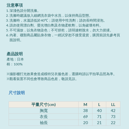
注意事項
深淺色請分開洗滌。
洗滌時建議放入細網洗衣袋中水洗，以保持商品型態。
洗滌時，水溫請低於40℃；請使用中性洗劑；請勿長時間浸泡。
請勿使用漂白劑、螢光增白劑及衣物柔軟劑，以免破壞布料。
不可濕放，以免衣物染色；不可烘乾，請弱速輕脫水，勿大力搓揉。
內著、襪類商品屬貼身衣物，一經試穿恕不接受退貨，購買前請先參考頁
面說明。
產品說明
產地：日本
棉：100%
※攝影棚打光效果會造成模特兒衣服色差，選購時請以平拍單品照為準。
※觀看裝置不同也會導致商品色差，敬請見諒。
尺寸說明
平量尺寸(cm)
M
L
LL
胸寬
38
40
42
衣長
69
71
73
袖長
20
21
22