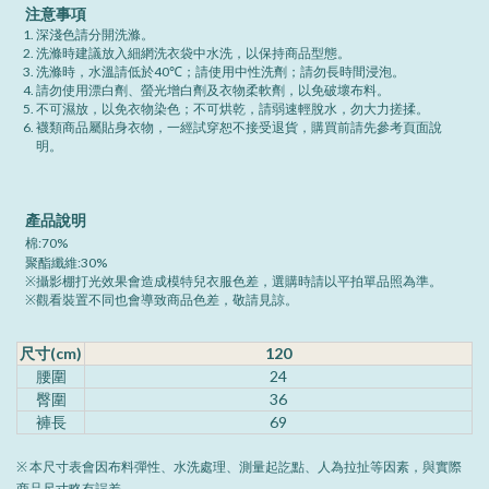
注意事項
深淺色請分開洗滌。
洗滌時建議放入細網洗衣袋中水洗，以保持商品型態。
洗滌時，水溫請低於40℃；請使用中性洗劑；請勿長時間浸泡。
請勿使用漂白劑、螢光增白劑及衣物柔軟劑，以免破壞布料。
不可濕放，以免衣物染色；不可烘乾，請弱速輕脫水，勿大力搓揉。
襪類商品屬貼身衣物，一經試穿恕不接受退貨，購買前請先參考頁面說
明。
產品說明
棉:70%
聚酯纖維:30%
※攝影棚打光效果會造成模特兒衣服色差，選購時請以平拍單品照為準。
※觀看裝置不同也會導致商品色差，敬請見諒。
尺寸(cm)
120
腰圍
24
臀圍
36
褲長
69
※ 本尺寸表會因布料彈性、水洗處理、測量起訖點、人為拉扯等因素，與實際
商品尺寸略有誤差。