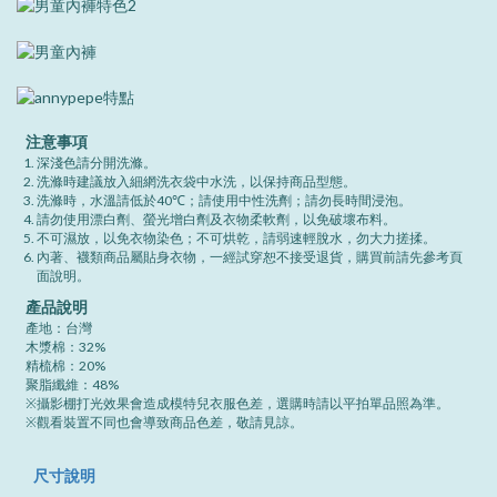
注意事項
深淺色請分開洗滌。
洗滌時建議放入細網洗衣袋中水洗，以保持商品型態。
洗滌時，水溫請低於40℃；請使用中性洗劑；請勿長時間浸泡。
請勿使用漂白劑、螢光增白劑及衣物柔軟劑，以免破壞布料。
不可濕放，以免衣物染色；不可烘乾，請弱速輕脫水，勿大力搓揉。
內著、襪類商品屬貼身衣物，一經試穿恕不接受退貨，購買前請先參考頁
面說明。
產品說明
產地：台灣
木漿棉：32%
精梳棉：20%
聚脂纖維：48%
※攝影棚打光效果會造成模特兒衣服色差，選購時請以平拍單品照為準。
※觀看裝置不同也會導致商品色差，敬請見諒。
尺寸說明