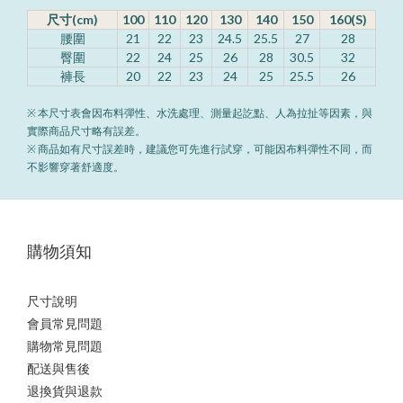
尺寸(cm)
100
110
120
130
140
150
160(S)
腰圍
21
22
23
24.5
25.5
27
28
臀圍
22
24
25
26
28
30.5
32
褲長
20
22
23
24
25
25.5
26
※ 本尺寸表會因布料彈性、水洗處理、測量起訖點、人為拉扯等因素，與
實際商品尺寸略有誤差。
※ 商品如有尺寸誤差時，建議您可先進行試穿，可能因布料彈性不同，而
不影響穿著舒適度。
購物須知
尺寸說明
會員常見問題
購物常見問題
配送與售後
退換貨與退款