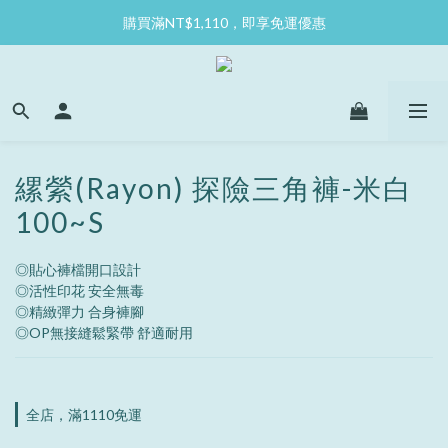
購買滿NT$1,110，即享免運優惠
縲縈(Rayon) 探險三角褲-米白
100~S
◎貼心褲檔開口設計
◎活性印花 安全無毒
◎精緻彈力 合身褲腳
◎OP無接縫鬆緊帶 舒適耐用
全店，滿1110免運