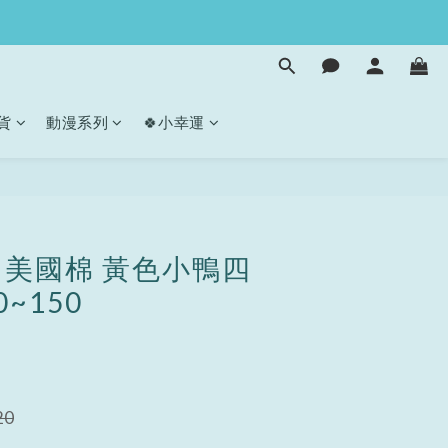
貨
動漫系列
🍀小幸運
立即購買
美國棉 黃色小鴨四
0~150
20