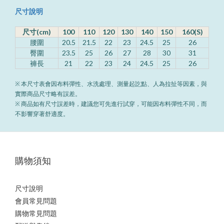
尺寸說明
尺寸(cm)
100
110
120
130
140
150
160(S)
腰圍
20.5
21.5
22
23
24.5
25
26
臀圍
23.5
25
26
27
28
30
31
褲長
21
22
23
24
24.5
25
26
※ 本尺寸表會因布料彈性、水洗處理、測量起訖點、人為拉扯等因素，與
實際商品尺寸略有誤差。
※ 商品如有尺寸誤差時，建議您可先進行試穿，可能因布料彈性不同，而
不影響穿著舒適度。
購物須知
尺寸說明
會員常見問題
購物常見問題