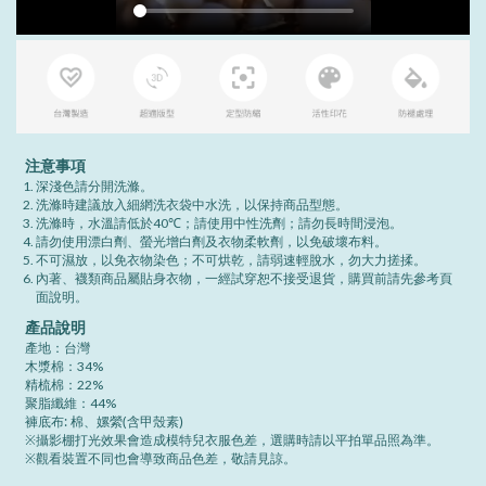
注意事項
深淺色請分開洗滌。
洗滌時建議放入細網洗衣袋中水洗，以保持商品型態。
洗滌時，水溫請低於40℃；請使用中性洗劑；請勿長時間浸泡。
請勿使用漂白劑、螢光增白劑及衣物柔軟劑，以免破壞布料。
不可濕放，以免衣物染色；不可烘乾，請弱速輕脫水，勿大力搓揉。
內著、襪類商品屬貼身衣物，一經試穿恕不接受退貨，購買前請先參考頁
面說明。
產品說明
產地：台灣
木漿棉：34%
精梳棉：22%
聚脂纖維：44%
褲底布: 棉、嫘縈(含甲殼素)
※攝影棚打光效果會造成模特兒衣服色差，選購時請以平拍單品照為準。
※觀看裝置不同也會導致商品色差，敬請見諒。