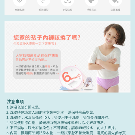
注意事項
深淺色請分開洗滌。
洗滌時建議放入細網洗衣袋中水洗，以保持商品型態。
洗滌時，水溫請低於40℃；請使用中性洗劑；請勿長時間浸泡。
請勿使用漂白劑、螢光增白劑及衣物柔軟劑，以免破壞布料。
不可濕放，以免衣物染色；不可烘乾，請弱速輕脫水，勿大力搓揉。
內著、襪類商品屬貼身衣物，一經試穿恕不接受退貨，購買前請先參考頁