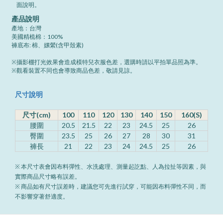
面說明。
產品說明
產地：台灣
美國精梳棉：100%
褲底布: 棉、嫘縈(含甲殼素)
※攝影棚打光效果會造成模特兒衣服色差，選購時請以平拍單品照為準。
※觀看裝置不同也會導致商品色差，敬請見諒。
尺寸說明
尺寸(cm)
100
110
120
130
140
150
160(S)
腰圍
20.5
21.5
22
23
24.5
25
26
臀圍
23.5
25
26
27
28
30
31
褲長
21
22
23
24
24.5
25
26
※ 本尺寸表會因布料彈性、水洗處理、測量起訖點、人為拉扯等因素，與
實際商品尺寸略有誤差。
※ 商品如有尺寸誤差時，建議您可先進行試穿，可能因布料彈性不同，而
不影響穿著舒適度。