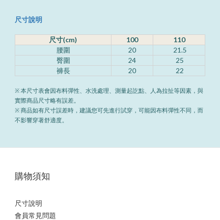
尺寸說明
尺寸(cm)
100
110
腰圍
20
21.5
臀圍
24
25
褲長
20
22
※ 本尺寸表會因布料彈性、水洗處理、測量起訖點、人為拉扯等因素，與
實際商品尺寸略有誤差。
※ 商品如有尺寸誤差時，建議您可先進行試穿，可能因布料彈性不同，而
不影響穿著舒適度。
購物須知
尺寸說明
會員常見問題