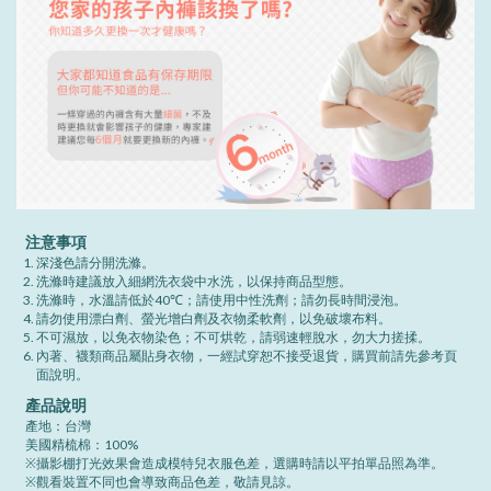
注意事項
深淺色請分開洗滌。
洗滌時建議放入細網洗衣袋中水洗，以保持商品型態。
洗滌時，水溫請低於40℃；請使用中性洗劑；請勿長時間浸泡。
請勿使用漂白劑、螢光增白劑及衣物柔軟劑，以免破壞布料。
不可濕放，以免衣物染色；不可烘乾，請弱速輕脫水，勿大力搓揉。
內著、襪類商品屬貼身衣物，一經試穿恕不接受退貨，購買前請先參考頁
面說明。
產品說明
產地：台灣
美國精梳棉：100%
※攝影棚打光效果會造成模特兒衣服色差，選購時請以平拍單品照為準。
※觀看裝置不同也會導致商品色差，敬請見諒。