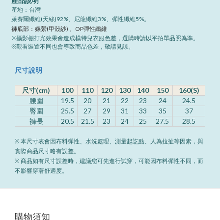
產品說明
產地：台灣
萊賽爾纖維(天絲)92%、尼龍纖維3%、彈性纖維5%。
(
)
OP
褲底部：嫘縈
甲殼紗
、
彈性纖維
※攝影棚打光效果會造成模特兒衣服色差，選購時請以平拍單品照為準。
※觀看裝置不同也會導致商品色差，敬請見諒。
尺寸說明
尺寸(cm)
100
110
120
130
140
150
160(S)
腰圍
19.5
20
21
22
23
24
24.5
臀圍
25.5
27
29
31
33
35
37
褲長
20.5
21.5
23
24
25
27.5
28.5
※ 本尺寸表會因布料彈性、水洗處理、測量起訖點、人為拉扯等因素，與
實際商品尺寸略有誤差。
※ 商品如有尺寸誤差時，建議您可先進行試穿，可能因布料彈性不同，而
不影響穿著舒適度。
購物須知