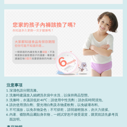
注意事項
深淺色請分開洗滌。
洗滌時建議放入細網洗衣袋中水洗，以保持商品型態。
洗滌時，水溫請低於40℃；請使用中性洗劑；請勿長時間浸泡。
請勿使用漂白劑、螢光增白劑及衣物柔軟劑，以免破壞布料。
不可濕放，以免衣物染色；不可烘乾，請弱速輕脫水，勿大力搓揉。
內著、襪類商品屬貼身衣物，一經試穿恕不接受退貨，購買前請先參考頁
面說明。