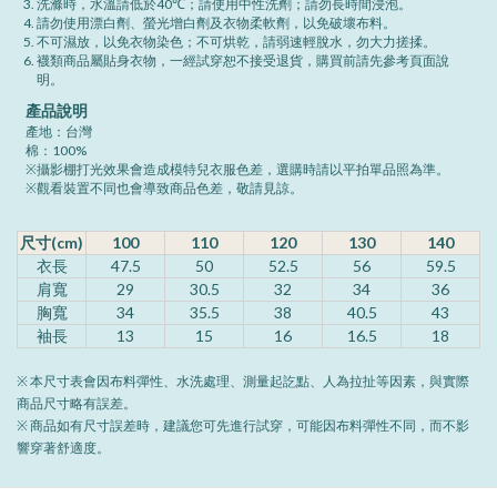
洗滌時，水溫請低於40℃；請使用中性洗劑；請勿長時間浸泡。
請勿使用漂白劑、螢光增白劑及衣物柔軟劑，以免破壞布料。
不可濕放，以免衣物染色；不可烘乾，請弱速輕脫水，勿大力搓揉。
襪類商品屬貼身衣物，一經試穿恕不接受退貨，購買前請先參考頁面說
明。
產品說明
產地：台灣
棉：100%
※攝影棚打光效果會造成模特兒衣服色差，選購時請以平拍單品照為準。
※觀看裝置不同也會導致商品色差，敬請見諒。
尺寸(cm)
100
110
120
130
140
衣長
47.5
50
52.5
56
59.5
肩寬
29
30.5
32
34
36
胸寬
34
35.5
38
40.5
43
袖長
13
15
16
16.5
18
※ 本尺寸表會因布料彈性、水洗處理、測量起訖點、人為拉扯等因素，與實際
商品尺寸略有誤差。
※ 商品如有尺寸誤差時，建議您可先進行試穿，可能因布料彈性不同，而不影
響穿著舒適度。