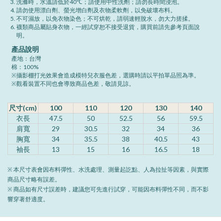
洗滌時，水溫請低於40℃；請使用中性洗劑；請勿長時間浸泡。
請勿使用漂白劑、螢光增白劑及衣物柔軟劑，以免破壞布料。
不可濕放，以免衣物染色；不可烘乾，請弱速輕脫水，勿大力搓揉。
襪類商品屬貼身衣物，一經試穿恕不接受退貨，購買前請先參考頁面說
明。
產品說明
產地：台灣
棉：100%
※攝影棚打光效果會造成模特兒衣服色差，選購時請以平拍單品照為準。
※觀看裝置不同也會導致商品色差，敬請見諒。
尺寸(cm)
100
110
120
130
140
衣長
47.5
50
52.5
56
59.5
肩寬
29
30.5
32
34
36
胸寬
34
35.5
38
40.5
43
袖長
13
15
16
16.5
18
※ 本尺寸表會因布料彈性、水洗處理、測量起訖點、人為拉扯等因素，與實際
商品尺寸略有誤差。
※ 商品如有尺寸誤差時，建議您可先進行試穿，可能因布料彈性不同，而不影
響穿著舒適度。