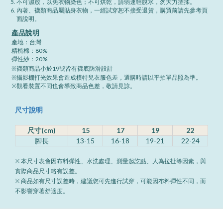
不可濕放，以免衣物染色；不可烘乾，請弱速輕脫水，勿大力搓揉。
內著、襪類商品屬貼身衣物，一經試穿恕不接受退貨，購買前請先參考頁
面說明。
產品說明
產地：台灣
精梳棉：80%
彈性紗：20%
※襪類商品小於19號皆有襪底防滑設計
※攝影棚打光效果會造成模特兒衣服色差，選購時請以平拍單品照為準。
※觀看裝置不同也會導致商品色差，敬請見諒。
尺寸說明
尺寸(cm)
15
17
19
22
腳長
13-15
16-18
19-21
22-24
※ 本尺寸表會因布料彈性、水洗處理、測量起訖點、人為拉扯等因素，與
實際商品尺寸略有誤差。
※ 商品如有尺寸誤差時，建議您可先進行試穿，可能因布料彈性不同，而
不影響穿著舒適度。