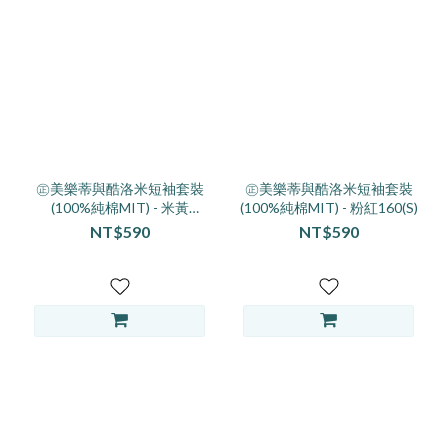
(7)
看
更
多
㊣美樂蒂與酷洛米短袖套裝
㊣美樂蒂與酷洛米短袖套裝
(100%純棉MIT) - 米黃
(100%純棉MIT) - 粉紅160(S)
130/140/160(S)
NT$590
NT$590