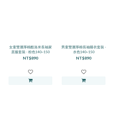
(51)
110
(47)
130
(38)
140
(33)
女童雙層厚棉酷洛米長袖家
男童雙層厚棉長袖睡衣套裝 -
居服套裝 - 粉色140~150
水色140~150
100
NT$890
NT$890
(28)
150
(24)
L
(9)
160(S)
(7)
90