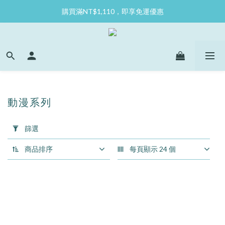
購買滿NT$1,110，即享免運優惠
動漫系列
套
用
篩選
篩
選
商品排序
每頁顯示 24 個
(0/20)
尺
寸
120