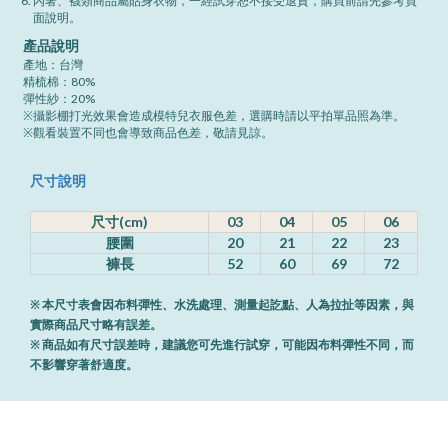
內著、襪類商品屬貼身衣物，一經試穿恕不接受退貨，購買前請先參考頁
面說明。
產品說明
產地：台灣
精梳棉：80%
彈性紗：20%
※攝影棚打光效果會造成模特兒衣服色差，選購時請以平拍單品照為準。
※觀看裝置不同也會導致商品色差，敬請見諒。
尺寸說明
尺寸(cm)
03
04
05
06
腰圍
20
21
22
23
褲長
52
60
69
72
※ 本尺寸表會因布料彈性、水洗處理、測量起訖點、人為拉扯等因素，與
實際商品尺寸略有誤差。
※ 商品如有尺寸誤差時，建議您可先進行試穿，可能因布料彈性不同，而
不影響穿著舒適度。