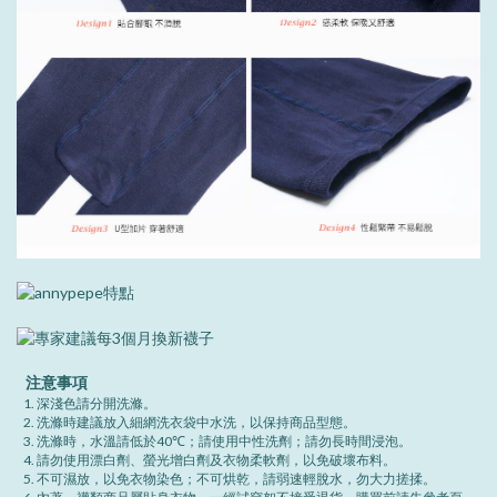
注意事項
深淺色請分開洗滌。
洗滌時建議放入細網洗衣袋中水洗，以保持商品型態。
洗滌時，水溫請低於40℃；請使用中性洗劑；請勿長時間浸泡。
請勿使用漂白劑、螢光增白劑及衣物柔軟劑，以免破壞布料。
不可濕放，以免衣物染色；不可烘乾，請弱速輕脫水，勿大力搓揉。