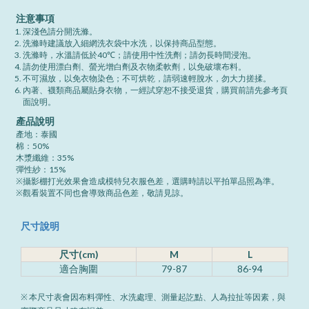
注意事項
深淺色請分開洗滌。
洗滌時建議放入細網洗衣袋中水洗，以保持商品型態。
洗滌時，水溫請低於40℃；請使用中性洗劑；請勿長時間浸泡。
請勿使用漂白劑、螢光增白劑及衣物柔軟劑，以免破壞布料。
不可濕放，以免衣物染色；不可烘乾，請弱速輕脫水，勿大力搓揉。
內著、襪類商品屬貼身衣物，一經試穿恕不接受退貨，購買前請先參考頁
面說明。
產品說明
產地：泰國
棉：50%
木漿纖維：35%
彈性紗：15%
※攝影棚打光效果會造成模特兒衣服色差，選購時請以平拍單品照為準。
※觀看裝置不同也會導致商品色差，敬請見諒。
尺寸說明
尺寸(cm)
M
L
適合胸圍
79-87
86-94
※ 本尺寸表會因布料彈性、水洗處理、測量起訖點、人為拉扯等因素，與