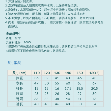
深淺色請分開洗滌。
洗滌時建議放入細網洗衣袋中水洗，以保持商品型態。
洗滌時，水溫請低於40℃；請使用中性洗劑；請勿長時間浸泡。
請勿使用漂白劑、螢光增白劑及衣物柔軟劑，以免破壞布料。
不可濕放，以免衣物染色；不可烘乾，請弱速輕脫水，勿大力搓揉。
內著、襪類商品屬貼身衣物，一經試穿恕不接受退貨，購買前請先參考頁
面說明。
產品說明
產地：台灣
美國精梳棉：100%
※攝影棚打光效果會造成模特兒衣服色差，選購時請以平拍單品照為準。
※觀看裝置不同也會導致商品色差，敬請見諒。
尺寸說明
尺寸(cm)
110
120
130
140
150
160(S)
胸寬
36
39
41
43
46
48
衣長
47
50
55
60
65
67
袖長
13
15
16
17.5
18.5
20.5
腰圍
23
25
26
28
29
30
臀圍
33
35
38
40
41
43
褲長
40
43
46
48
50
54